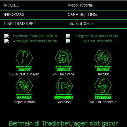
MOBILE
Video Tutorial
INFORMASI
CARA BETTING
LINK TRADISIBET
Info Slot Gacor
100% Pasti Dibayar
24 Jam Online
Terbaik
Terjamin Aman
Gambling
No. 1 di Indonesia
Bermain di Tradisibet, agen slot gacor